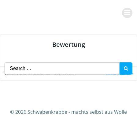
Zum
Inhalt
springen
Bewertung
Search
for:
Read more
by
schwabenkrabbe-l01
on
Dez. 27
© 2026 Schwabenkrabbe - machts selbst aus Wolle