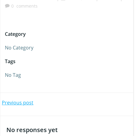
0
comments
Category
No Category
Tags
No Tag
Beitragsnavigation
Previous post
No responses yet