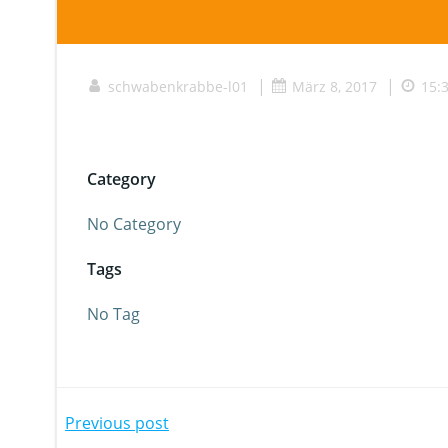
|
|
schwabenkrabbe-l01
März 8, 2017
15:
Category
No Category
Tags
No Tag
Beitragsnavigation
Previous post