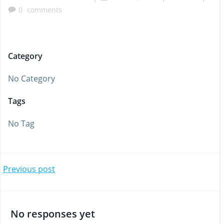
0
comments
Category
No Category
Tags
No Tag
Beitragsnavigation
Previous post
No responses yet