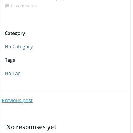
0
comments
Category
No Category
Tags
No Tag
Beitragsnavigation
Previous post
No responses yet