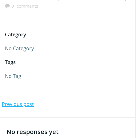
0
comments
Category
No Category
Tags
No Tag
Beitragsnavigation
Previous post
No responses yet