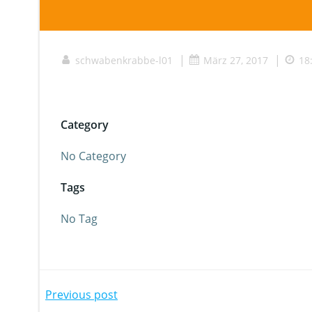
|
|
schwabenkrabbe-l01
März 27, 2017
18
Category
No Category
Tags
No Tag
Beitragsnavigation
Previous post