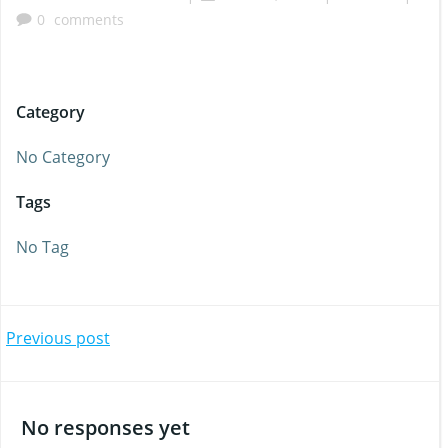
0
comments
Category
No Category
Tags
No Tag
Beitragsnavigation
Previous post
No responses yet