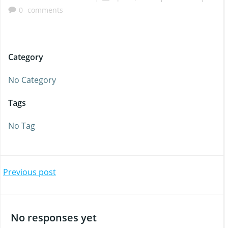
0
comments
Category
No Category
Tags
No Tag
Beitragsnavigation
Previous post
No responses yet