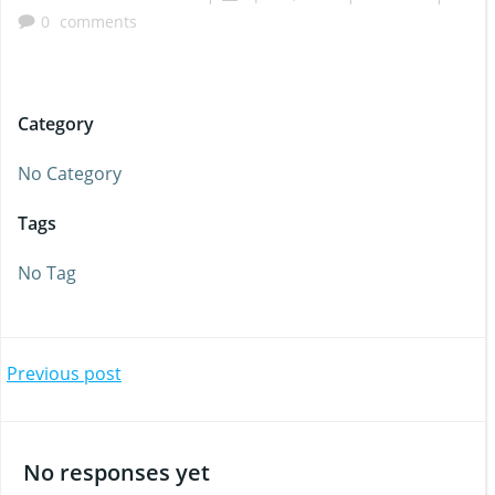
0
comments
Category
No Category
Tags
No Tag
Beitragsnavigation
Previous post
No responses yet