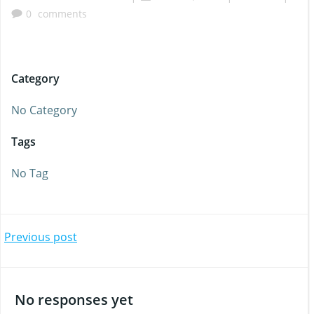
0
comments
Category
No Category
Tags
No Tag
Beitragsnavigation
Previous post
No responses yet