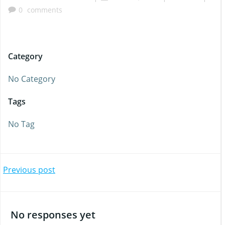
0
comments
Category
No Category
Tags
No Tag
Beitragsnavigation
Previous post
No responses yet