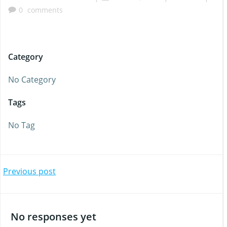
0
comments
Category
No Category
Tags
No Tag
Beitragsnavigation
Previous post
No responses yet